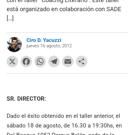
con el taller “Coachig Literario”. Este taller
está organizado en colaboración con SADE
[…]
Ciro D. Yacuzzi
jueves 16 agosto, 2012
X
F
W
T
E
C
a
h
el
m
o
c
at
e
ai
m
e
s
gr
l
p
b
A
a
ar
SR. DIRECTOR:
o
p
m
tir
Dado el éxito obtenido en el taller anterior, el
o
p
sábado 18 de agosto, de 16.30 a 19:30hs, en
k