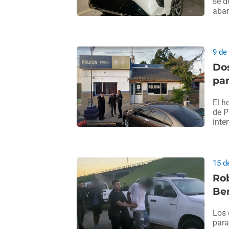
se d
aba
9 de
Dos
par
El h
de P
inte
15 d
Rob
Ben
Los 
para