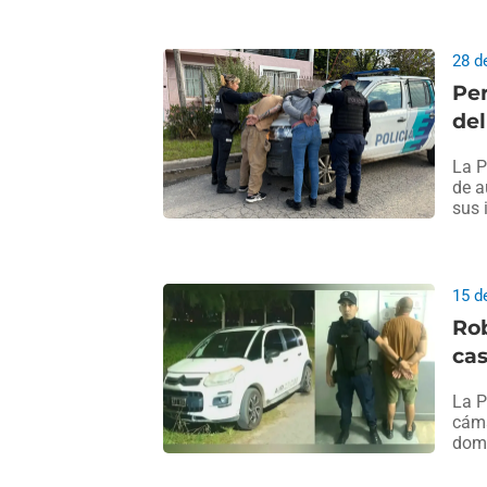
28 d
Per
del
La P
de a
sus 
15 d
Rob
cas
La P
cáma
domi