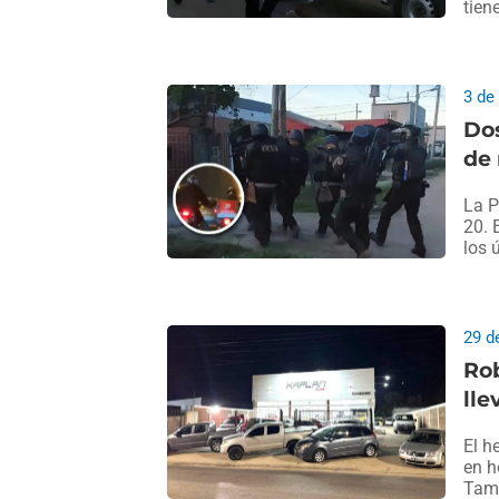
tien
3 de
Dos
de
La P
20. 
los 
29 d
Rob
lle
El h
en h
Tamb