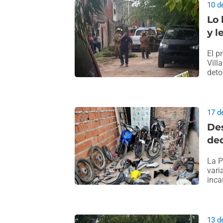
10 d
Lo 
y l
El p
Vill
deto
17 d
De
ded
La P
vari
inca
13 d