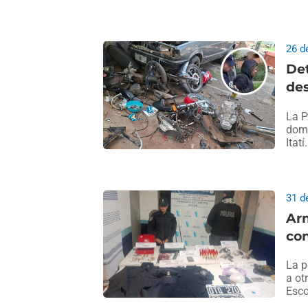
26 d
Det
de
La P
domi
Itatí.
31 d
Arm
con
La p
a ot
Esco