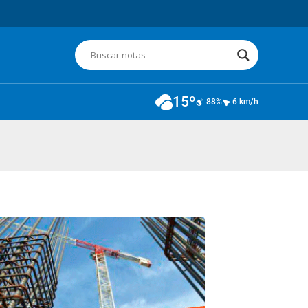
15º
88%
6 km/h