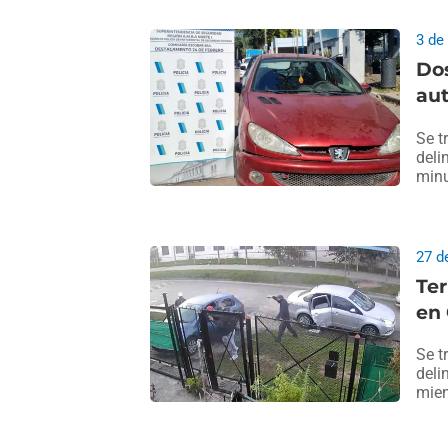
3 de
Dos
aut
Se t
deli
minu
27 d
Ter
en 
Se t
deli
mien