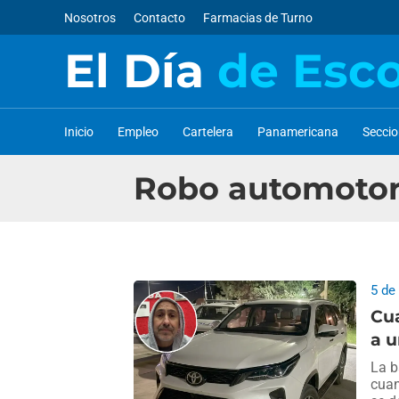
Nosotros
Contacto
Farmacias de Turno
El Día
de Esc
Inicio
Empleo
Cartelera
Panamericana
Secci
Robo automoto
5 de
Cua
a 
La b
cuan