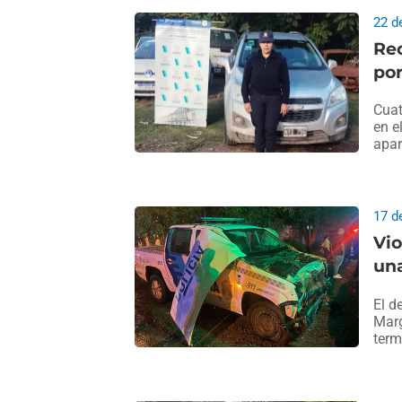
22 d
Re
po
Cuat
en e
apar
17 d
Vio
una
El d
Marg
term