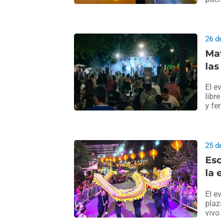
26 d
Mat
las
El e
libr
y fe
25 d
Esc
la 
El e
plaz
vivo