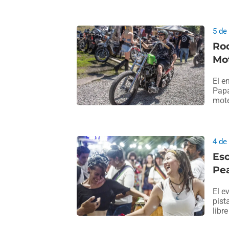
5 de
Roc
Mo
El e
Papa
mote
4 de
Esc
Pea
El e
pist
libre