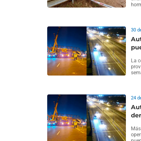
horm
30 d
Aut
pue
La c
prov
sema
24 d
Aut
de
Más 
oper
puen