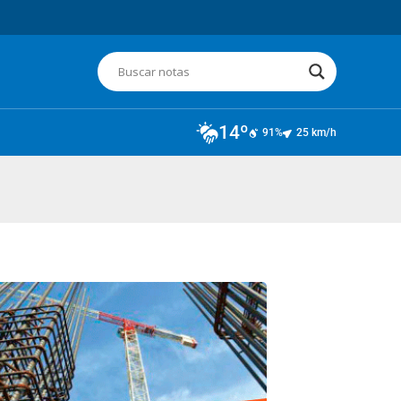
14º
91%
25 km/h