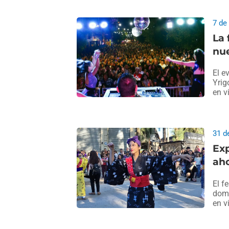
7 de
La 
nu
El e
Yrig
en v
31 d
Exp
aho
El f
domi
en v