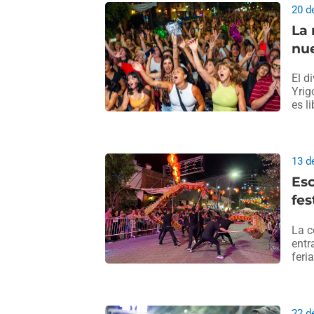
20 d
La 
nu
El d
Yrig
es li
13 d
Esc
fes
La c
entr
feri
22 d