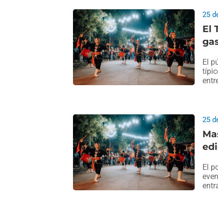
25 d
El 
gas
El p
típi
entr
25 d
Ma
edi
El p
even
entr