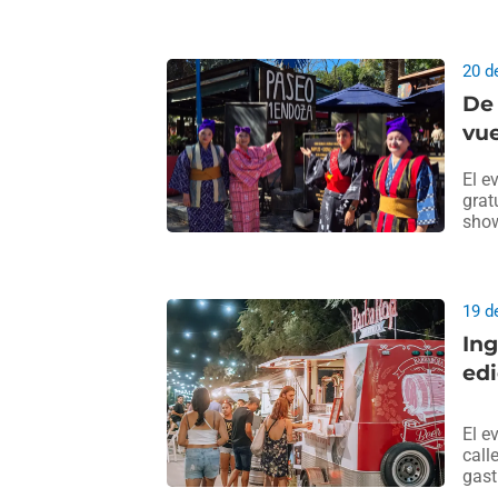
20 d
De 
vue
El e
grat
show
19 d
In
edi
El e
call
gast