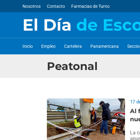
Nosotros
Contacto
Farmacias de Turno
El Día
de Esc
Inicio
Empleo
Cartelera
Panamericana
Secci
Peatonal
17 d
Al 
nue
La c
anun