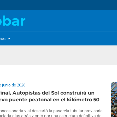
obar
ones
e junio de 2026
final, Autopistas del Sol construirá un
vo puente peatonal en el kilómetro 50
oncesionaria vial descartó la pasarela tubular provisoria
ciada días atrás y optó por una estructura definitiva de