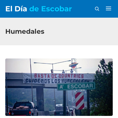
El Día
de Escobar
Humedales