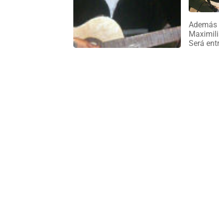
Además d
Maximili
Será entr