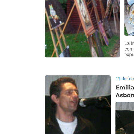
La i
con 
expu
11 de fe
Emilia
Asbor