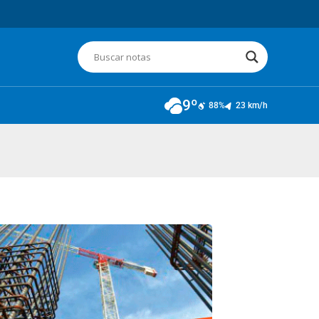
9º
88%
23 km/h