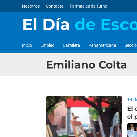
Nosotros
Contacto
Farmacias de Turno
El Día
de Esc
Inicio
Empleo
Cartelera
Panamericana
Secci
Emiliano Colta
14 d
El 
el 