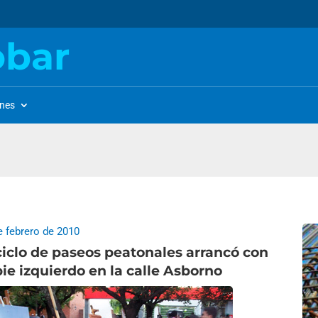
obar
ones
e febrero de 2010
ciclo de paseos peatonales arrancó con
pie izquierdo en la calle Asborno