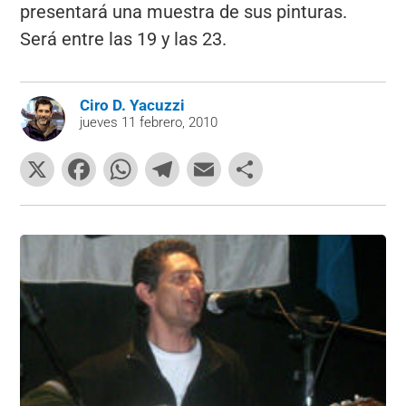
presentará una muestra de sus pinturas.
Será entre las 19 y las 23.
Ciro D. Yacuzzi
jueves 11 febrero, 2010
X
F
W
T
E
C
a
h
el
m
o
c
at
e
ai
m
e
s
gr
l
p
b
A
a
ar
o
p
m
tir
o
p
k