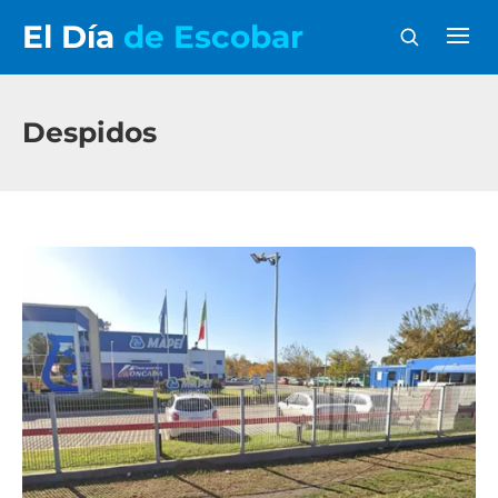
El Día
de Escobar
Despidos