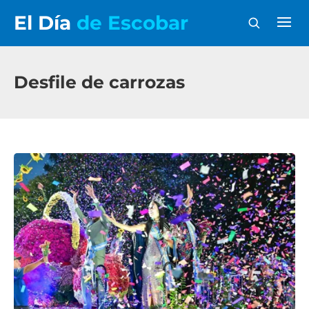
El Día
de Escobar
Desfile de carrozas