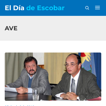
El Día
de Escobar
AVE