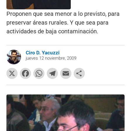
Proponen que sea menor a lo previsto, para
preservar áreas rurales. Y que sea para
actividades de baja contaminación.
Ciro D. Yacuzzi
jueves 12 noviembre, 2009
X
F
W
T
E
C
a
h
el
m
o
c
at
e
ai
m
e
s
gr
l
p
b
A
a
ar
o
p
m
tir
o
p