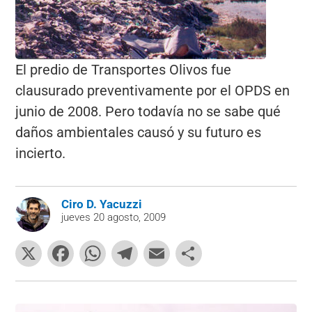
El predio de Transportes Olivos fue
clausurado preventivamente por el OPDS en
junio de 2008. Pero todavía no se sabe qué
daños ambientales causó y su futuro es
incierto.
Ciro D. Yacuzzi
jueves 20 agosto, 2009
X
F
W
T
E
C
a
h
el
m
o
c
at
e
ai
m