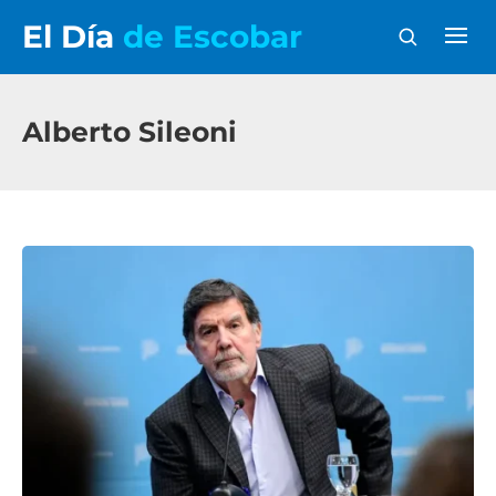
El Día
de Escobar
Alberto Sileoni