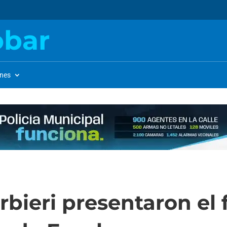
obar
ones
bieri presentaron el 