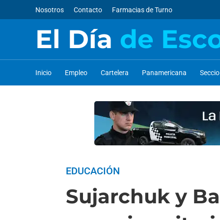
Nosotros
Contacto
Farmacias de Turno
El Día
de Esc
Inicio
Empleo
Cartelera
Panamericana
Secci
EDUCACIÓN
Sujarchuk y Bar