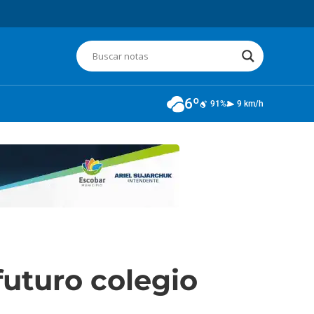
6º
91%
9 km/h
futuro colegio