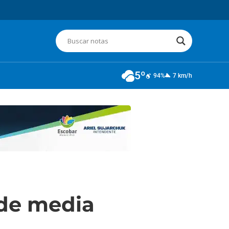
5º
94%
7 km/h
 de media