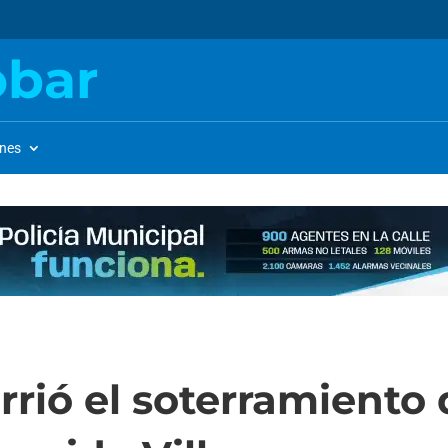
obar
ones
rrió el soterramiento