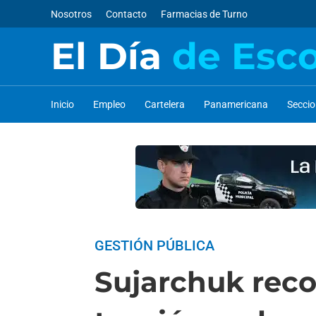
Nosotros
Contacto
Farmacias de Turno
El Día
de Esc
Inicio
Empleo
Cartelera
Panamericana
Secci
GESTIÓN PÚBLICA
Sujarchuk reco