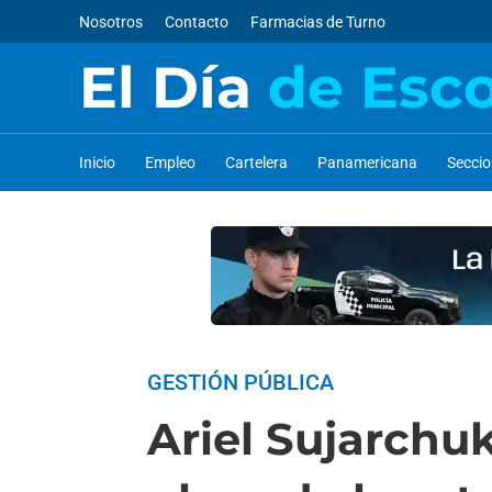
Nosotros
Contacto
Farmacias de Turno
El Día
de Esc
Inicio
Empleo
Cartelera
Panamericana
Secci
GESTIÓN PÚBLICA
Ariel Sujarchu