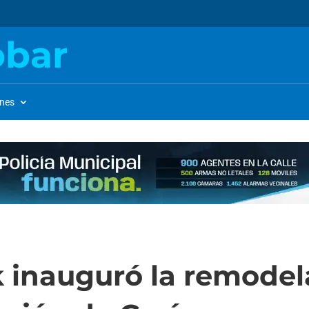
obar
ones
k inauguró la remodel