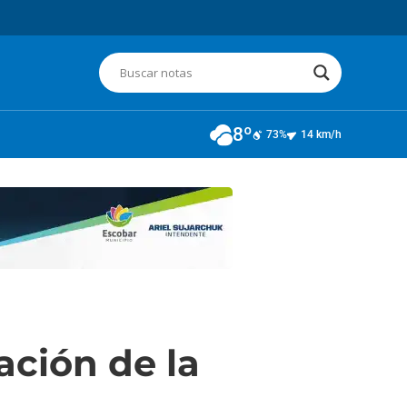
8º
73%
14 km/h
ación de la