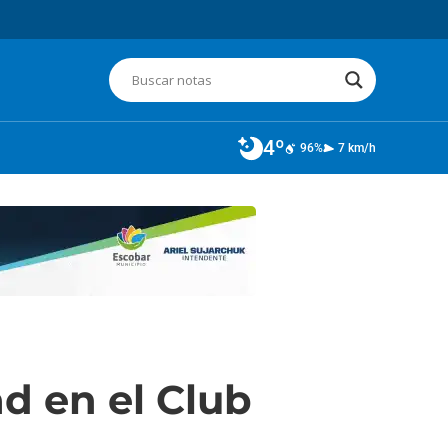
4º
96%
7 km/h
d en el Club