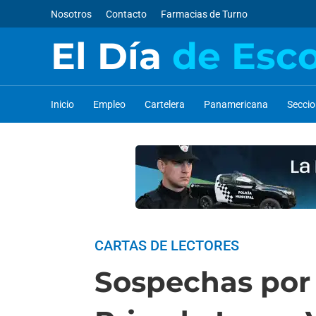
Nosotros
Contacto
Farmacias de Turno
El Día
de Esc
Inicio
Empleo
Cartelera
Panamericana
Secci
CARTAS DE LECTORES
Sospechas por 