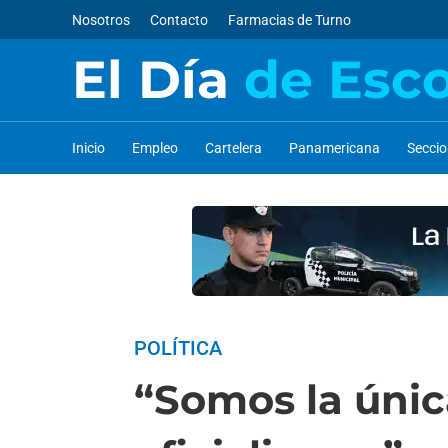
Nosotros
Contacto
Farmacias de Turno
El Día
de Esc
Inicio
Empleo
Cartelera
Panamericana
Secci
POLÍTICA
“Somos la únic