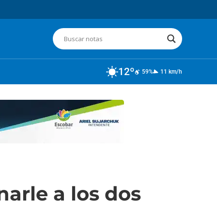
12º
59%
11 km/h
arle a los dos