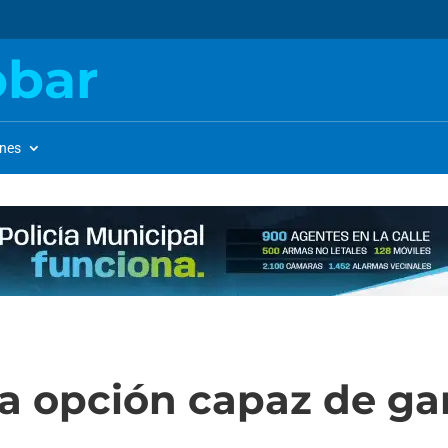
obar
ones
a opción capaz de gan