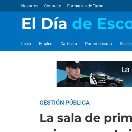
Nosotros
Contacto
Farmacias de Turno
El Día
de Esc
Inicio
Empleo
Cartelera
Panamericana
Secci
GESTIÓN PÚBLICA
La sala de pri