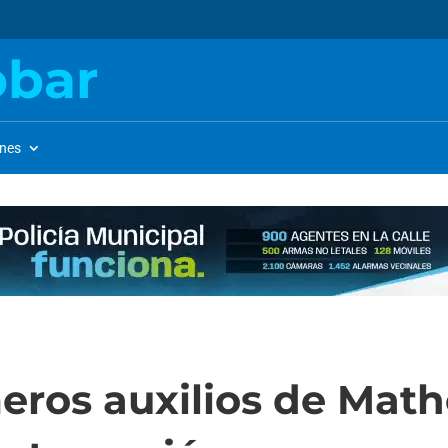
obar
ones
meros auxilios de Mat