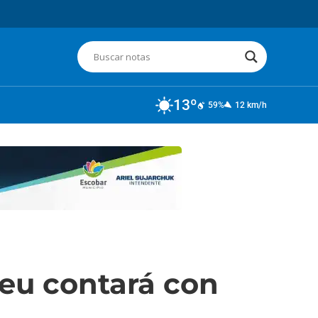
13º
59%
12 km/h
heu contará con