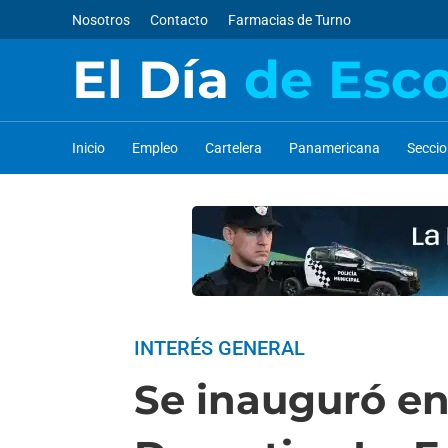
Nosotros
Contacto
Farmacias de Turno
El Día
de Esc
Inicio
Empleo
Cartelera
Panamericana
Secci
INTERÉS GENERAL
Se inauguró en