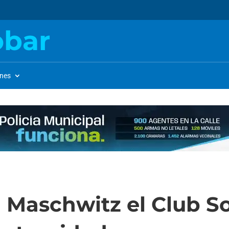
obar
ones
 Maschwitz el Club So