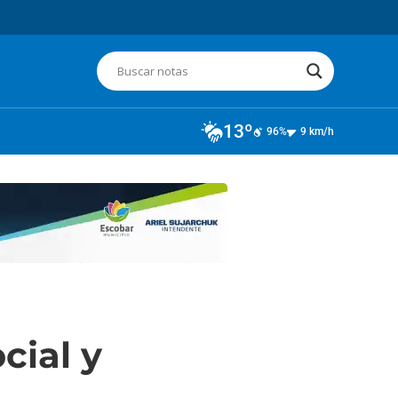
13º
96%
9 km/h
cial y