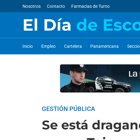
Nosotros
Contacto
Farmacias de Turno
El Día
de Esc
Inicio
Empleo
Cartelera
Panamericana
Secci
GESTIÓN PÚBLICA
Se está dragan