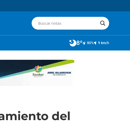
8º
80%
9 km/h
bamiento del