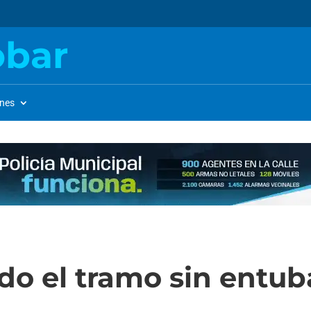
obar
ones
do el tramo sin entu