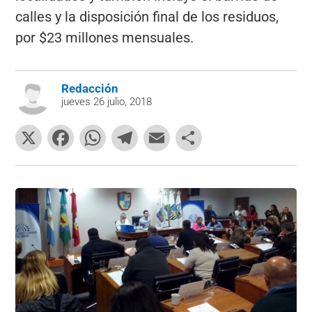
calles y la disposición final de los residuos,
por $23 millones mensuales.
Redacción
jueves 26 julio, 2018
X
F
W
T
E
C
a
h
el
m
o
c
at
e
ai
m
e
s
gr
l
p
b
A
a
ar
o
p
m
tir
o
p
k