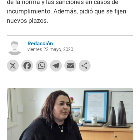
de la norma y las sanciones en casos de
incumplimiento. Además, pidió que se fijen
nuevos plazos.
Redacción
viernes 22 mayo, 2020
X
F
W
T
E
C
a
h
el
m
o
c
at
e
ai
m
e
s
gr
l
p
b
A
a
ar
o
p
m
tir
o
p
k