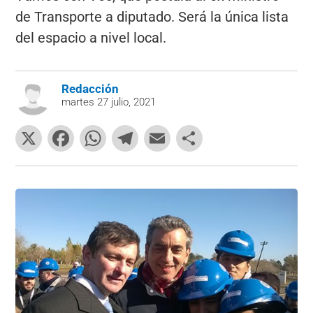
de Transporte a diputado. Será la única lista
del espacio a nivel local.
Redacción
martes 27 julio, 2021
X
F
W
T
E
C
a
h
el
m
o
c
at
e
ai
m
e
s
gr
l
p
b
A
a
ar
o
p
m
tir
o
p
k