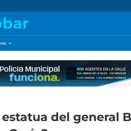
obar
ones
 estatua del general B