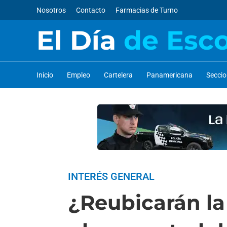
Nosotros
Contacto
Farmacias de Turno
El Día
de Esc
Inicio
Empleo
Cartelera
Panamericana
Secci
INTERÉS GENERAL
¿Reubicarán la