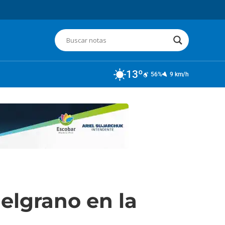
13º
56%
9 km/h
elgrano en la