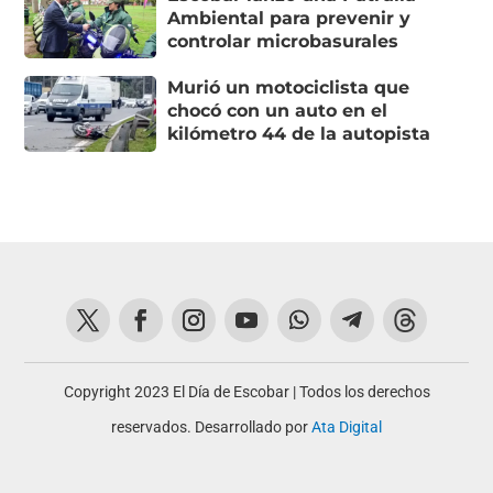
Ambiental para prevenir y
controlar microbasurales
Murió un motociclista que
chocó con un auto en el
kilómetro 44 de la autopista
Copyright 2023 El Día de Escobar | Todos los derechos
reservados. Desarrollado por
Ata Digital