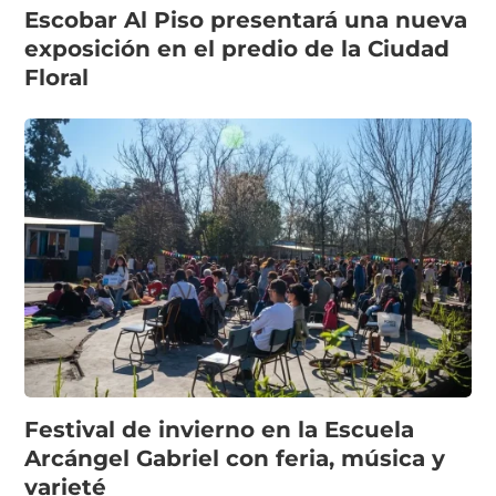
Escobar Al Piso presentará una nueva
exposición en el predio de la Ciudad
Floral
Festival de invierno en la Escuela
Arcángel Gabriel con feria, música y
varieté