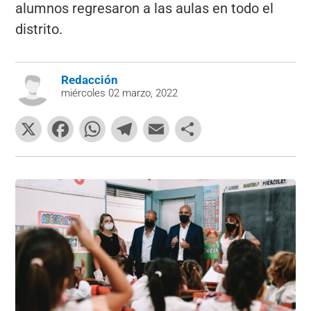
alumnos regresaron a las aulas en todo el
distrito.
Redacción
miércoles 02 marzo, 2022
X
F
W
T
E
C
a
h
el
m
o
c
at
e
ai
m
e
s
gr
l
p
b
A
a
ar
o
p
m
tir
o
p
k