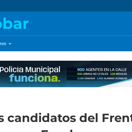
obar
ones
s candidatos del Fren