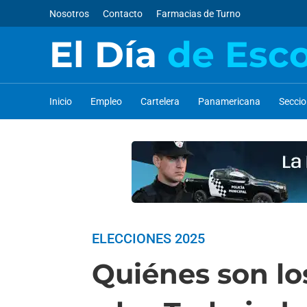
Nosotros
Contacto
Farmacias de Turno
El Día
de Esc
Inicio
Empleo
Cartelera
Panamericana
Secci
ELECCIONES 2025
Quiénes son lo