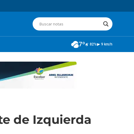
7º
82%
9 km/h
te de Izquierda