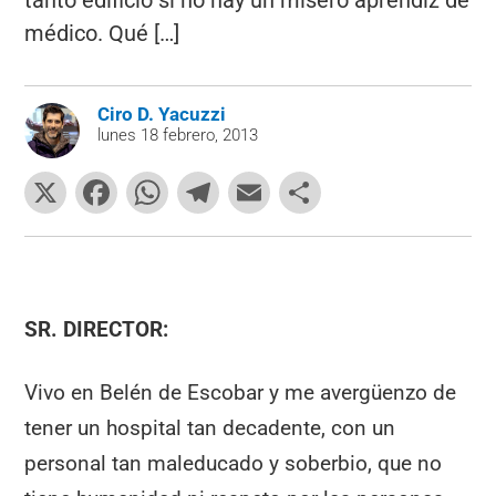
tanto edificio si no hay un mísero aprendiz de
médico. Qué […]
Ciro D. Yacuzzi
lunes 18 febrero, 2013
X
F
W
T
E
C
a
h
el
m
o
c
at
e
ai
m
e
s
gr
l
p
b
A
a
ar
SR. DIRECTOR:
o
p
m
tir
Vivo en Belén de Escobar y me avergüenzo de
o
p
tener un hospital tan decadente, con un
k
personal tan maleducado y soberbio, que no