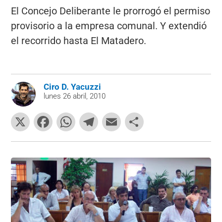
El Concejo Deliberante le prorrogó el permiso
provisorio a la empresa comunal. Y extendió
el recorrido hasta El Matadero.
Ciro D. Yacuzzi
lunes 26 abril, 2010
X
F
W
T
E
C
a
h
el
m
o
c
at
e
ai
m
e
s
gr
l
p
b
A
a
ar
o
p
m
tir
o
p