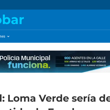
obar
ones
al: Loma Verde sería d