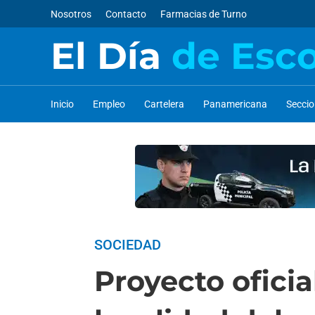
Nosotros
Contacto
Farmacias de Turno
El Día
de Esc
Inicio
Empleo
Cartelera
Panamericana
Secci
SOCIEDAD
Proyecto ofici