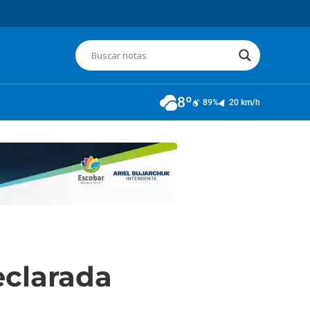
8º
89%
20 km/h
eclarada