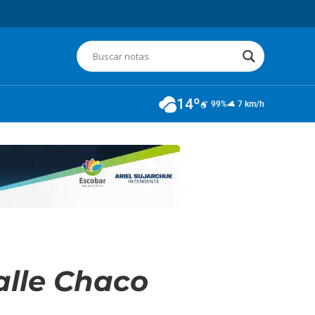
14º
99%
7 km/h
alle Chaco