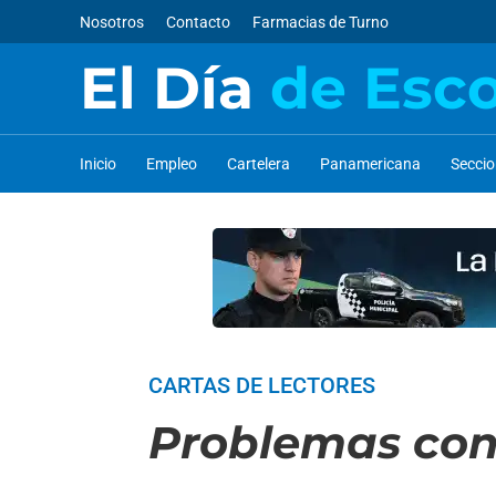
Nosotros
Contacto
Farmacias de Turno
El Día
de Esc
Inicio
Empleo
Cartelera
Panamericana
Secci
CARTAS DE LECTORES
Problemas con 