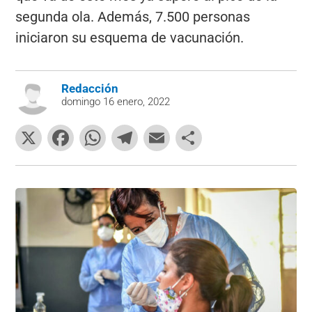
segunda ola. Además, 7.500 personas
iniciaron su esquema de vacunación.
Redacción
domingo 16 enero, 2022
X
F
W
T
E
C
a
h
el
m
o
c
at
e
ai
m
e
s
gr
l
p
b
A
a
ar
o
p
m
tir
o
p
k