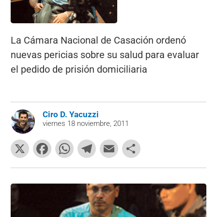
La Cámara Nacional de Casación ordenó
nuevas pericias sobre su salud para evaluar
el pedido de prisión domiciliaria
Ciro D. Yacuzzi
viernes 18 noviembre, 2011
X
F
W
T
E
C
a
h
el
m
o
c
at
e
ai
m
e
s
gr
l
p
b
A
a
ar