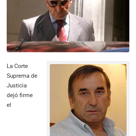
o
p
m
tir
o
p
k
La Corte
Suprema de
Justicia
dejó firme
el