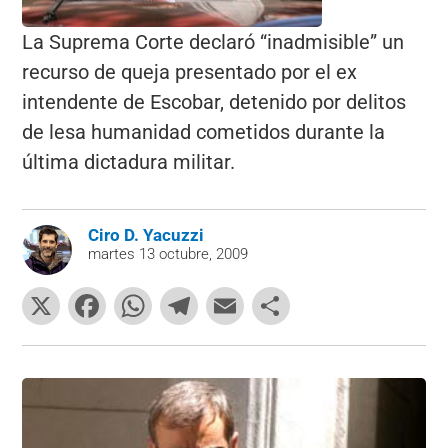
La Suprema Corte declaró “inadmisible” un
recurso de queja presentado por el ex
intendente de Escobar, detenido por delitos
de lesa humanidad cometidos durante la
última dictadura militar.
Ciro D. Yacuzzi
martes 13 octubre, 2009
X
F
W
T
E
C
a
h
el
m
o
c
at
e
ai
m
e
s
gr
l
p
b
A
a
ar