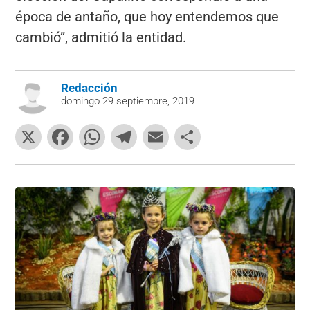
época de antaño, que hoy entendemos que
cambió”, admitió la entidad.
Redacción
domingo 29 septiembre, 2019
X
F
W
T
E
C
a
h
el
m
o
c
at
e
ai
m
e
s
gr
l
p
b
A
a
ar
o
p
m
tir
o
p
k