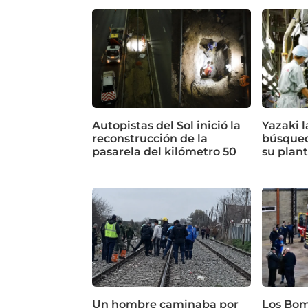
Autopistas del Sol inició la
Yazaki 
reconstrucción de la
búsqued
pasarela del kilómetro 50
su plan
Un hombre caminaba por
Los Bom