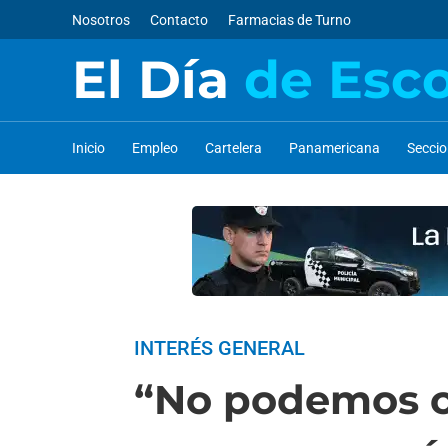
Nosotros
Contacto
Farmacias de Turno
El Día
de Esc
Inicio
Empleo
Cartelera
Panamericana
Secci
INTERÉS GENERAL
“No podemos co