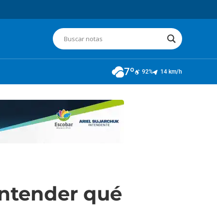
7º
92%
14 km/h
entender qué