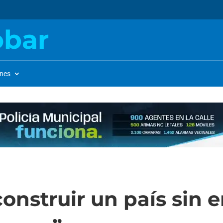
obar
ones
nstruir un país sin 