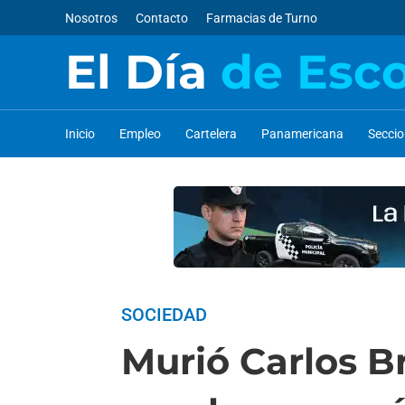
Nosotros
Contacto
Farmacias de Turno
El Día
de Esc
Inicio
Empleo
Cartelera
Panamericana
Secci
SOCIEDAD
Murió Carlos B