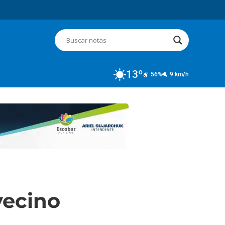
13º
56%
9 km/h
vecino