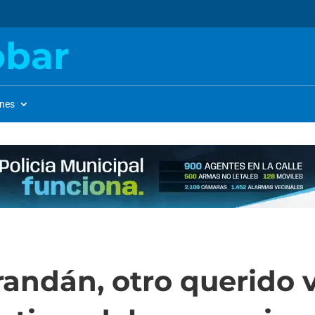
obar
ones
randán, otro querido 