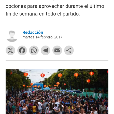
opciones para aprovechar durante el último
fin de semana en todo el partido.
Redacción
martes 14 febrero, 2017
X
F
W
T
E
C
a
h
el
m
o
c
at
e
ai
m
e
s
gr
l
p
b
A
a
ar
o
p
m
tir
o
p
k