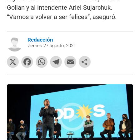
Gollan y al intendente Ariel Sujarchuk.
“Vamos a volver a ser felices”, aseguró.
Redacción
viernes 27 agosto, 2021
X
F
W
T
E
C
a
h
el
m
o
c
at
e
ai
m
e
s
gr
l
p
b
A
a
ar
o
p
m
tir
o
p
k