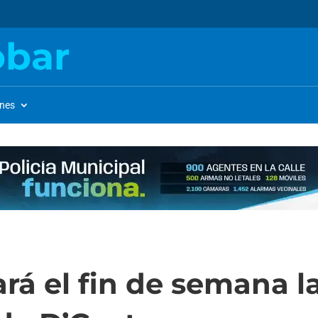
obar
ones
rá el fin de semana l