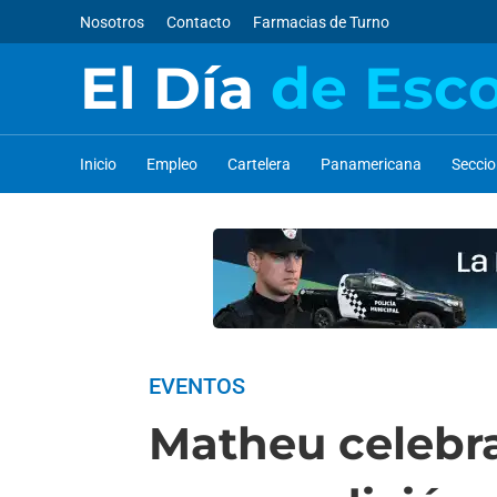
Nosotros
Contacto
Farmacias de Turno
El Día
de Esc
Inicio
Empleo
Cartelera
Panamericana
Secci
EVENTOS
Matheu celebra