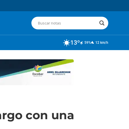
13º
59%
12 km/h
argo con una