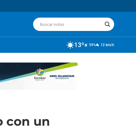
13º
59%
12 km/h
o con un