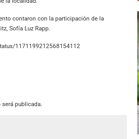
 la localidad.
vento contaron con la participación de la
tz, Sofía Luz Rapp.
r/status/1171199212568154112
o será publicada.