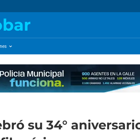
obar
ones
bró su 34° aniversari