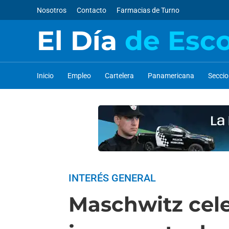
Nosotros
Contacto
Farmacias de Turno
El Día
de Esc
Inicio
Empleo
Cartelera
Panamericana
Secci
INTERÉS GENERAL
Maschwitz cele