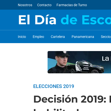
Nosotros
Contacto
Farmacias de Turno
El Día
de Esc
Inicio
Empleo
Cartelera
Panamericana
Secci
ELECCIONES 2019
Decisión 2019: