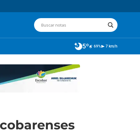
5º
69%
7 km/h
escobarenses