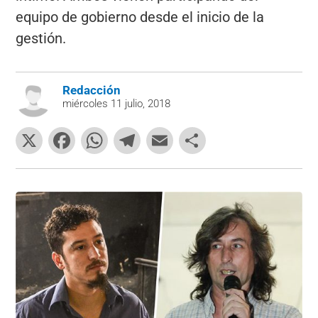
equipo de gobierno desde el inicio de la
gestión.
Redacción
miércoles 11 julio, 2018
X
F
W
T
E
C
a
h
el
m
o
c
at
e
ai
m
e
s
gr
l
p
b
A
a
ar
o
p
m
tir
o
p
k