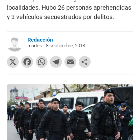
localidades. Hubo 26 personas aprehendidas
y 3 vehículos secuestrados por delitos.
Redacción
martes 18 septiembre, 2018
X
F
W
T
E
C
a
h
el
m
o
c
at
e
ai
m
e
s
gr
l
p
b
A
a
ar
o
p
m
tir
o
p
k