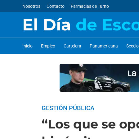
Nosotros
Contacto
Farmacias de Turno
El Día
de Esc
Inicio
Empleo
Cartelera
Panamericana
Secci
GESTIÓN PÚBLICA
“Los que se op