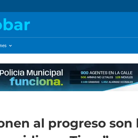
obar
ones
onen al progreso son