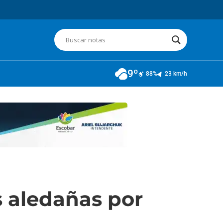
9º
88%
23 km/h
s aledañas por