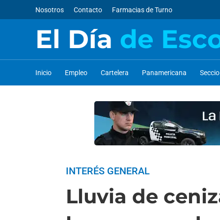
Nosotros
Contacto
Farmacias de Turno
El Día
de Esc
Inicio
Empleo
Cartelera
Panamericana
Secci
INTERÉS GENERAL
Lluvia de ceni