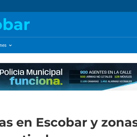
obar
ones
zas en Escobar y zona