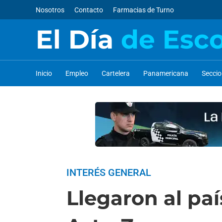
Nosotros
Contacto
Farmacias de Turno
El Día
de Esc
Inicio
Empleo
Cartelera
Panamericana
Secci
INTERÉS GENERAL
Llegaron al paí