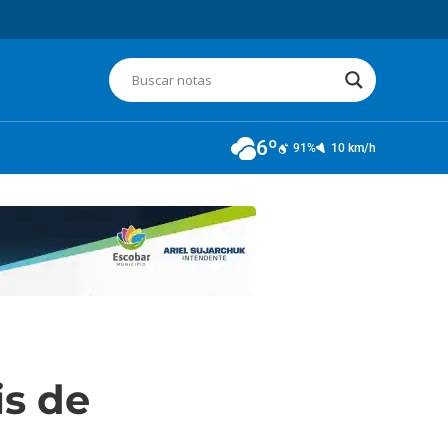
6º
91%
10 km/h
is de