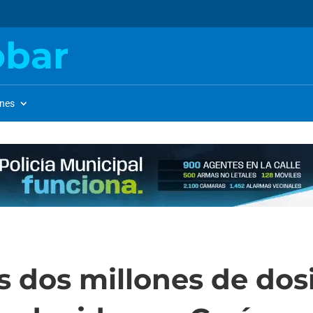
obar
ones
s dos millones de dos