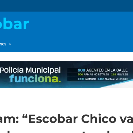
obar
ones
m: “Escobar Chico va