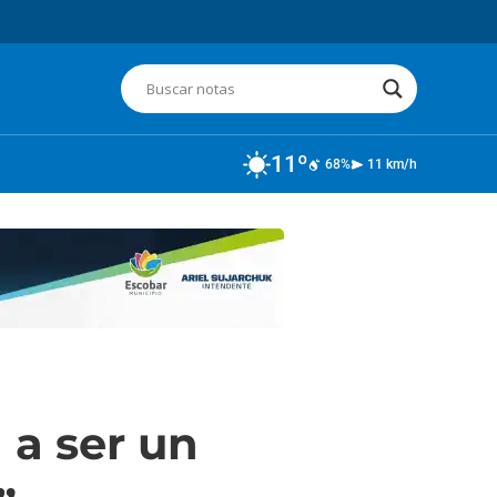
11º
68%
11 km/h
 a ser un