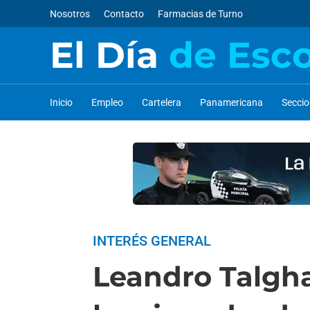
Nosotros
Contacto
Farmacias de Turno
El Día
de Esc
Inicio
Empleo
Cartelera
Panamericana
Secci
INTERÉS GENERAL
Leandro Talgha