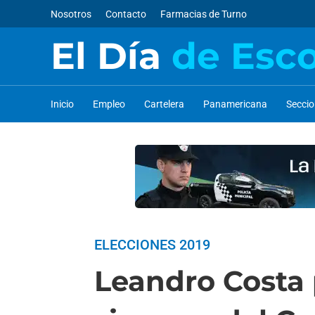
Nosotros
Contacto
Farmacias de Turno
El Día
de Esc
Inicio
Empleo
Cartelera
Panamericana
Secci
ELECCIONES 2019
Leandro Costa p