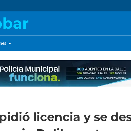
obar
ones
idió licencia y se de