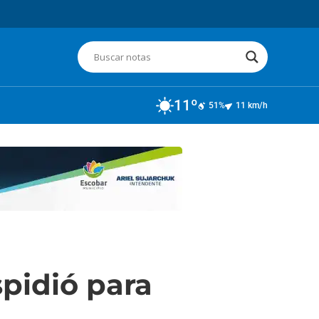
11º
51%
11 km/h
spidió para