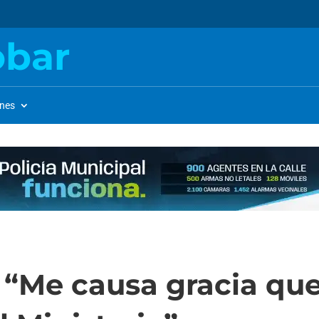
obar
ones
 “Me causa gracia qu