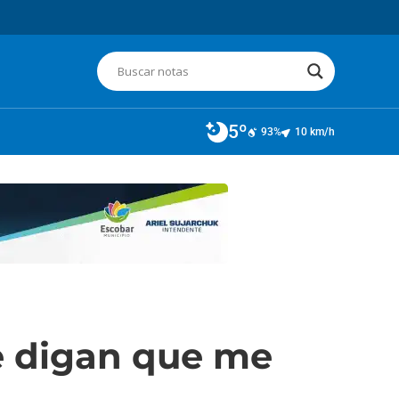
5º
93%
10 km/h
e digan que me