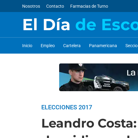
Nosotros
Contacto
Farmacias de Turno
El Día
de Esc
Inicio
Empleo
Cartelera
Panamericana
Secci
ELECCIONES 2017
Leandro Costa: